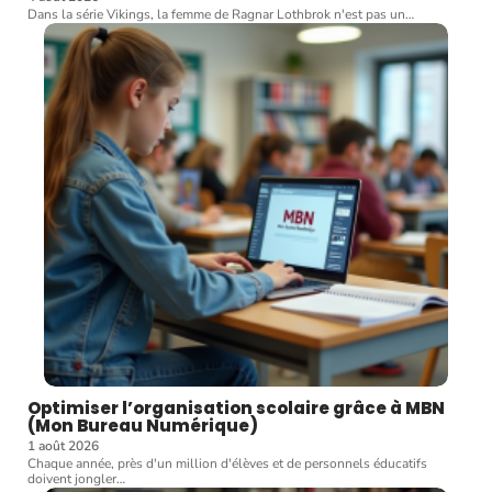
Dans la série Vikings, la femme de Ragnar Lothbrok n'est pas un
…
Optimiser l’organisation scolaire grâce à MBN
(Mon Bureau Numérique)
1 août 2026
Chaque année, près d'un million d'élèves et de personnels éducatifs
doivent jongler
…