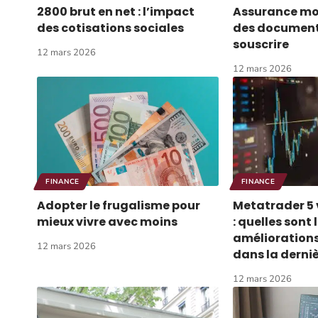
2800 brut en net : l’impact
Assurance moto
des cotisations sociales
des documents
souscrire
12 mars 2026
12 mars 2026
FINANCE
FINANCE
Adopter le frugalisme pour
Metatrader 5 
mieux vivre avec moins
: quelles sont 
amélioration
12 mars 2026
dans la derniè
12 mars 2026