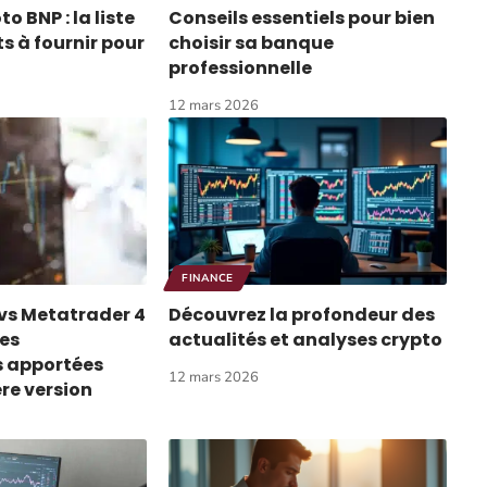
 BNP : la liste
Conseils essentiels pour bien
 à fournir pour
choisir sa banque
professionnelle
12 mars 2026
FINANCE
vs Metatrader 4
Découvrez la profondeur des
les
actualités et analyses crypto
s apportées
12 mars 2026
re version