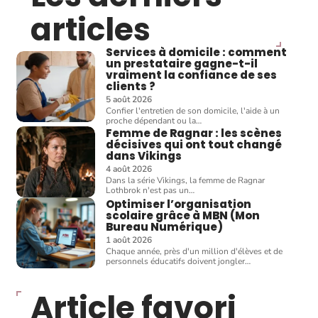
articles
Services à domicile : comment
un prestataire gagne-t-il
vraiment la confiance de ses
clients ?
5 août 2026
Confier l'entretien de son domicile, l'aide à un
proche dépendant ou la
…
Femme de Ragnar : les scènes
décisives qui ont tout changé
dans Vikings
4 août 2026
Dans la série Vikings, la femme de Ragnar
Lothbrok n'est pas un
…
Optimiser l’organisation
scolaire grâce à MBN (Mon
Bureau Numérique)
1 août 2026
Chaque année, près d'un million d'élèves et de
personnels éducatifs doivent jongler
…
Article favori