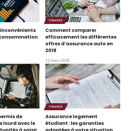
FINANCE
 inconvénients
Comment comparer
a consommation
efficacement les différentes
offres d’assurance auto en
2019
12 mars 2026
FINANCE
permis de
Assurance logement
 lourd avec le
étudiant : les garanties
tunités à saisir
adaptées à votre situation