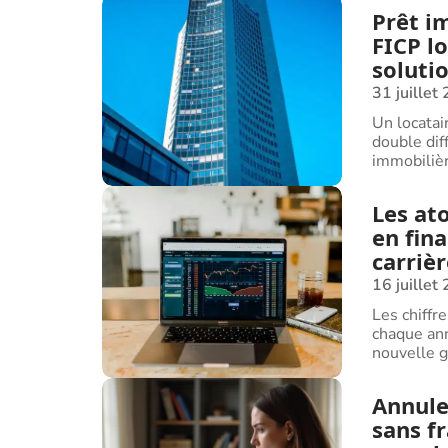
Prêt i
FICP lo
soluti
31 juillet
Un locatair
double diff
immobiliè
Les at
en fin
carriè
16 juillet
Les chiffr
chaque ann
nouvelle g
Annul
sans fr