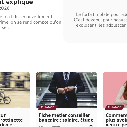
t expliqué
 2026
Le forfait mobile pour ad
le mail de renouvellement
C'est devenu, pour beauco
ime, on se rend compte qu'on
explosent, les adolesce
lisé
…
FINANCE
FINANCE
sur
Fiche métier conseiller
Comment 
trottinette
bancaire : salaire, étude
plus avoi
ricole
ventre pe