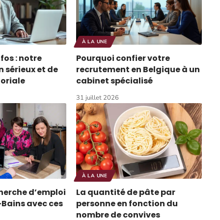
À LA UNE
nfos : notre
Pourquoi confier votre
 sérieux et de
recrutement en Belgique à un
toriale
cabinet spécialisé
31 juillet 2026
À LA UNE
cherche d’emploi
La quantité de pâte par
Bains avec ces
personne en fonction du
nombre de convives