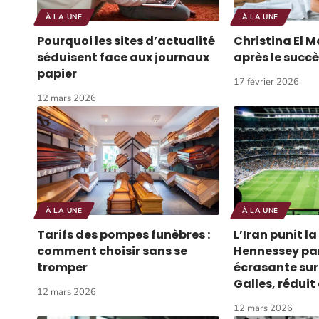
À LA UNE
À LA UNE
Pourquoi les sites d’actualité
Christina El M
séduisent face aux journaux
après le succès
papier
17 février 2026
12 mars 2026
À LA UNE
À LA UNE
Tarifs des pompes funèbres :
L’Iran punit l
comment choisir sans se
Hennessey par
tromper
écrasante sur 
Galles, réduit 
12 mars 2026
12 mars 2026