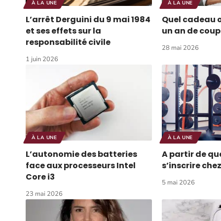
À LA UNE
À LA UNE
L’arrêt Derguini du 9 mai 1984
Quel cadeau of
et ses effets sur la
un an de coupl
responsabilité civile
28 mai 2026
1 juin 2026
À LA UNE
À LA UNE
L’autonomie des batteries
A partir de q
face aux processeurs Intel
s’inscrire chez
Core i3
5 mai 2026
23 mai 2026