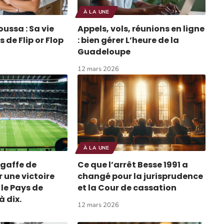
À LA UNE
oussa : Sa vie
Appels, vols, réunions en ligne
 de Flip or Flop
: bien gérer L’heure de la
Guadeloupe
12 mars 2026
À LA UNE
a gaffe de
Ce que l’arrêt Besse 1991 a
 une victoire
changé pour la jurisprudence
le Pays de
et la Cour de cassation
à dix.
12 mars 2026