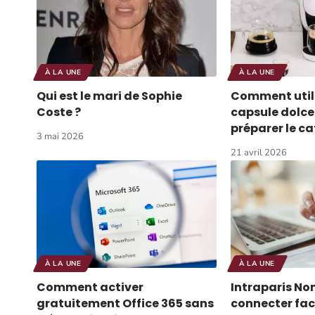
À LA UNE
À LA UNE
Qui est le mari de Sophie
Comment utili
Coste ?
capsule dolce
préparer le ca
3 mai 2026
21 avril 2026
À LA UNE
À LA UNE
Comment activer
Intraparis No
gratuitement Office 365 sans
connecter fa