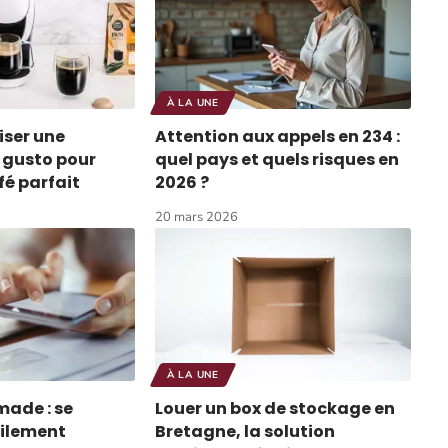
À LA UNE
ser une
Attention aux appels en 234 :
 gusto pour
quel pays et quels risques en
fé parfait
2026 ?
20 mars 2026
À LA UNE
made : se
Louer un box de stockage en
cilement
Bretagne, la solution