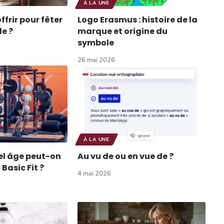
À LA UNE
frir pour fêter
Logo Erasmus : histoire de la
e ?
marque et origine du
symbole
26 mai 2026
À LA UNE
uel âge peut-on
Au vu de ou en vue de ?
 Basic Fit ?
4 mai 2026