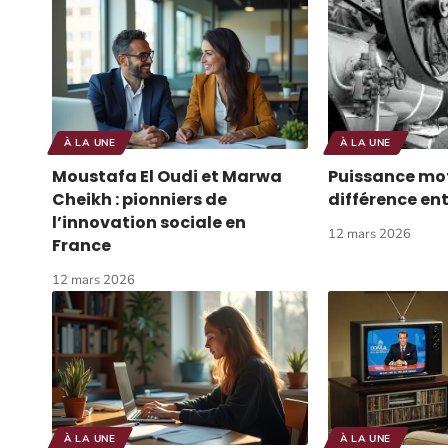
À LA UNE
À LA UNE
Moustafa El Oudi et Marwa
Puissance mot
Cheikh : pionniers de
différence ent
l’innovation sociale en
12 mars 2026
France
12 mars 2026
À LA UNE
À LA UNE