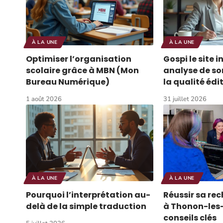
À LA UNE
À LA UNE
Optimiser l’organisation
Gospi le site i
scolaire grâce à MBN (Mon
analyse de son
Bureau Numérique)
la qualité édi
1 août 2026
31 juillet 2026
À LA UNE
À LA UNE
Pourquoi l’interprétation au-
Réussir sa re
delà de la simple traduction
à Thonon-les-
conseils clés