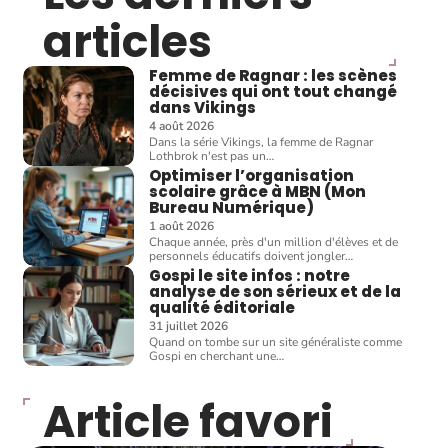
articles
Femme de Ragnar : les scènes
décisives qui ont tout changé
dans Vikings
4 août 2026
Dans la série Vikings, la femme de Ragnar
Lothbrok n'est pas un
…
Optimiser l’organisation
scolaire grâce à MBN (Mon
Bureau Numérique)
1 août 2026
Chaque année, près d'un million d'élèves et de
personnels éducatifs doivent jongler
…
Gospi le site infos : notre
analyse de son sérieux et de la
qualité éditoriale
31 juillet 2026
Quand on tombe sur un site généraliste comme
Gospi en cherchant une
…
Article favori