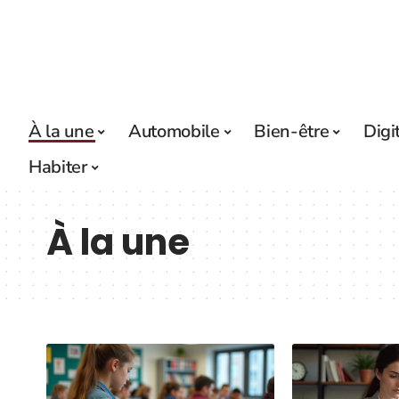
À la une
Automobile
Bien-être
Digi
Habiter
À la une