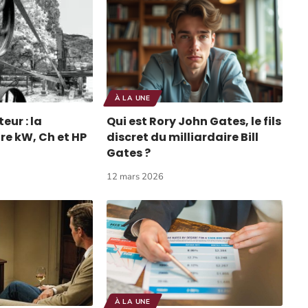
À LA UNE
eur : la
Qui est Rory John Gates, le fils
re kW, Ch et HP
discret du milliardaire Bill
Gates ?
12 mars 2026
À LA UNE