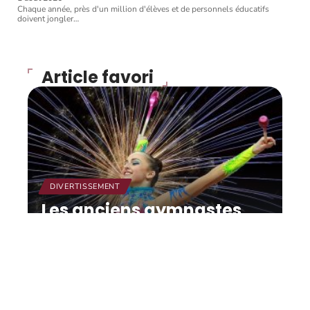
Chaque année, près d'un million d'élèves et de personnels éducatifs
doivent jongler
…
Article favori
DIVERTISSEMENT
Les anciens gymnastes
dénoncés, le directeur
technique Maccarani :
« Je suis calme ».
12 mars 2026