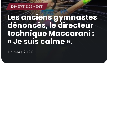
DIVERTISSEMENT
Les anciens gymnastes
dénoncés, le directeur
technique Maccarani :
« Je suis calme ».
12 mars 2026