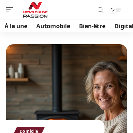
À la une
Automobile
Bien-être
Digita
Domicile