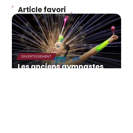
Article favori
DIVERTISSEMENT
Les anciens gymnastes
dénoncés, le directeur
technique Maccarani :
« Je suis calme ».
12 mars 2026
Contact
Mentions Légales
Sitemap