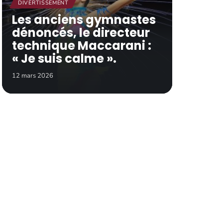
DIVERTISSEMENT
Les anciens gymnastes
dénoncés, le directeur
technique Maccarani :
« Je suis calme ».
12 mars 2026