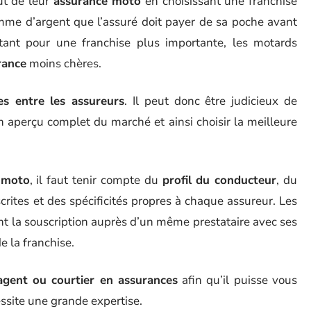
ût de leur
assurance moto
en choisissant une franchise
omme d’argent que l’assuré doit payer de sa poche avant
tant pour une franchise plus importante, les motards
rance
moins chères.
es entre les assureurs
. Il peut donc être judicieux de
un aperçu complet du marché et ainsi choisir la meilleure
 moto
, il faut tenir compte du
profil du conducteur
, du
rites et des spécificités propres à chaque assureur. Les
t la souscription auprès d’un même prestataire avec ses
 la franchise.
agent ou courtier en assurances
afin qu’il puisse vous
ssite une grande expertise.