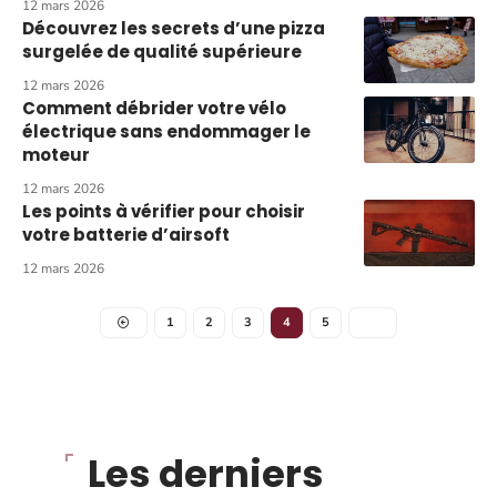
12 mars 2026
Découvrez les secrets d’une pizza
surgelée de qualité supérieure
12 mars 2026
Comment débrider votre vélo
électrique sans endommager le
moteur
12 mars 2026
Les points à vérifier pour choisir
votre batterie d’airsoft
12 mars 2026
1
2
3
4
5
Les derniers