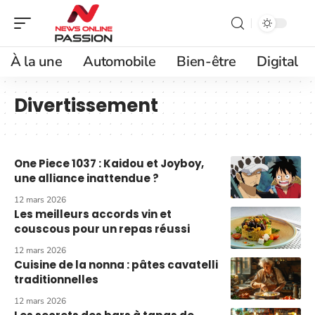
À la une
Automobile
Bien-être
Digital
Divertissement
One Piece 1037 : Kaidou et Joyboy,
une alliance inattendue ?
12 mars 2026
Les meilleurs accords vin et
couscous pour un repas réussi
12 mars 2026
Cuisine de la nonna : pâtes cavatelli
traditionnelles
12 mars 2026