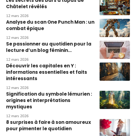
Les secrets des bars à tapas de
Châtelet révélés
12 mars 2026
Analyse du scan One Punch Man : un
combat épique
12 mars 2026
Se passionner au quotidien pour la
lecture d’un blog féminin…
12 mars 2026
Découvrir les capitales en Y :
informations essentielles et faits
intéressants
12 mars 2026
Signification du symbole lémurien :
origines et interprétations
mystiques
12 mars 2026
8 surprises à faire à son amoureux
pour pimenter le quotidien