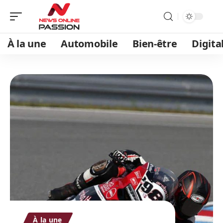
À la une
Automobile
Bien-être
Digita
À la une