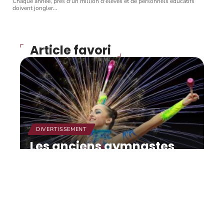
Chaque année, près d'un million d'élèves et de personnels éducatifs
doivent jongler
…
Article favori
DIVERTISSEMENT
Les anciens gymnastes
dénoncés, le directeur
technique Maccarani :
« Je suis calme ».
12 mars 2026