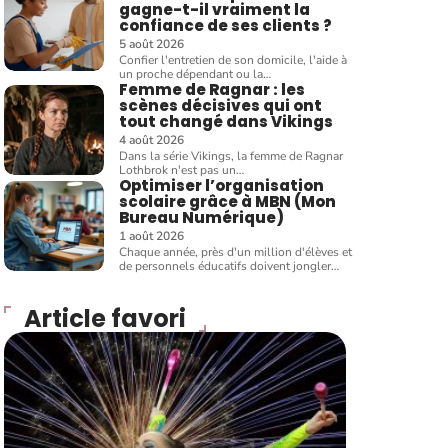
gagne-t-il vraiment la
confiance de ses clients ?
5 août 2026
Confier l'entretien de son domicile, l'aide à
un proche dépendant ou la
…
Femme de Ragnar : les
scènes décisives qui ont
tout changé dans Vikings
4 août 2026
Dans la série Vikings, la femme de Ragnar
Lothbrok n'est pas un
…
Optimiser l’organisation
scolaire grâce à MBN (Mon
Bureau Numérique)
1 août 2026
Chaque année, près d'un million d'élèves et
de personnels éducatifs doivent jongler
…
Article favori