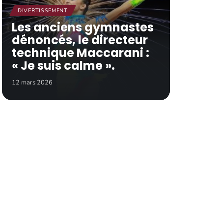
DIVERTISSEMENT
Les anciens gymnastes
dénoncés, le directeur
technique Maccarani :
« Je suis calme ».
12 mars 2026